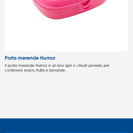
Porta merende Humor
Co
Il porta merende Humor è un box apri e chiudi pensato per
Di
contenere snack, frutta e bevande.
ali
1,3