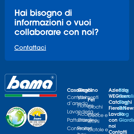
Hai bisogno di
informazioni o vuoi
collaborare con noi?
Contattaci
Casalinghi
Giardino
Azienda
Blog
WEGreen
Casali
Complementi
Vasi
Pet
Cataloghi
Blog
d’arredo
Fioriere
Giochi
Fiere&New
Pet
Lavanderia
Lavora
Blog
Accessori
Cucce e
con
Giard
Pattumiere
Giardino
lettini
noi
Contenitori
Promo
Ciotole e
Contatti