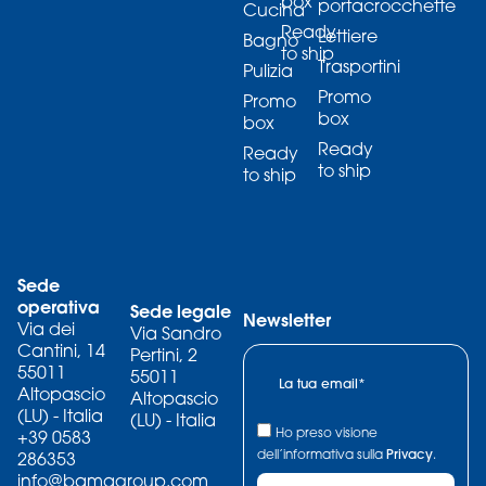
box
portacrocchette
Cucina
Ready
Lettiere
Bagno
to ship
Trasportini
Pulizia
Promo
Promo
box
box
Ready
Ready
to ship
to ship
Sede
operativa
Sede legale
Newsletter
Via dei
Via Sandro
Cantini, 14
Pertini, 2
55011
55011
Altopascio
Altopascio
(LU) - Italia
(LU) - Italia
Ho preso visione
+39 0583
dell’informativa sulla
Privacy
.
286353
info@bamagroup.com