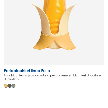
Portabicchieri linea Folia
Po
Portabicchieri in plastica adatto per contenere i bicchieri di carta e
Po
di plastica.
se