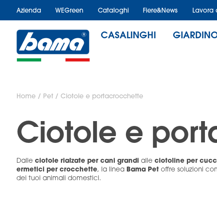
Azienda
WEGreen
Cataloghi
Fiere&News
Lavora 
CASALINGHI
GIARDIN
Home
/
Pet
/ Ciotole e portacrocchette
Ciotole e port
ciotole rialzate per cani grandi
ciotoline per cucci
Dalle
alle
ermetici per crocchette
Bama Pet
, la linea
offre soluzioni c
dei tuoi animali domestici.