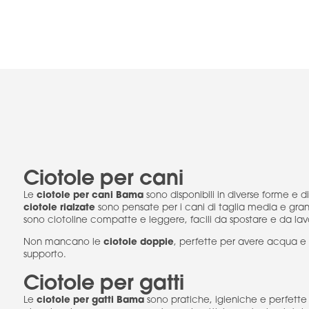
Ciotole per cani
ciotole per cani Bama
Le
sono disponibili in diverse forme e d
ciotole rialzate
sono pensate per i cani di taglia media e grande
sono ciotoline compatte e leggere, facili da spostare e da lav
ciotole doppie
Non mancano le
, perfette per avere acqua e 
supporto.
Ciotole per gatti
ciotole per gatti Bama
Le
sono pratiche, igieniche e perfette