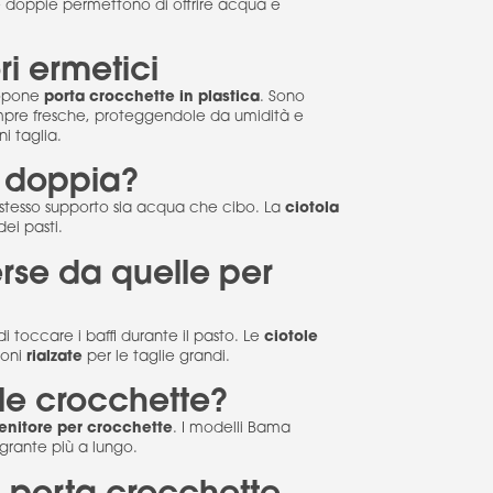
le doppie permettono di offrire acqua e
ri ermetici
porta crocchette in plastica
ropone
. Sono
pre fresche, proteggendole da umidità e
i taglia.
o doppia?
ciotola
tesso supporto sia acqua che cibo. La
ei pasti.
erse da quelle per
ciotole
i toccare i baffi durante il pasto. Le
rialzate
ioni
per le taglie grandi.
le crocchette?
enitore per crocchette
. I modelli Bama
rante più a lungo.
i porta crocchette