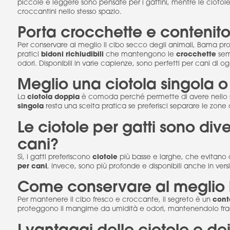
piccole e leggere sono pensate per i gattini, mentre le cioto
croccantini nello stesso spazio.
Porta crocchette e contenito
Per conservare al meglio il cibo secco degli animali, Bama p
bidoni richiudibili
crocchette
pratici
che mantengono le
sem
odori. Disponibili in varie capienze, sono perfetti per cani di ogn
Meglio una ciotola singola 
ciotola doppia
La
è comoda perché permette di avere nello s
singola
resta una scelta pratica se preferisci separare le zone d
Le ciotole per gatti sono div
cani?
ciotole
Sì, i gatti preferiscono
più basse e larghe, che evitano d
per cani
, invece, sono più profonde e disponibili anche in vers
Come conservare al meglio 
cont
Per mantenere il cibo fresco e croccante, il segreto è un
proteggono il mangime da umidità e odori, mantenendolo frag
I vantaggi delle ciotole e de