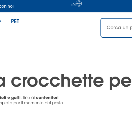
EN
con noi
O
PET
a crocchette pe
oli e gatti
contenitori
, fino ai
omplete per il momento del pasto