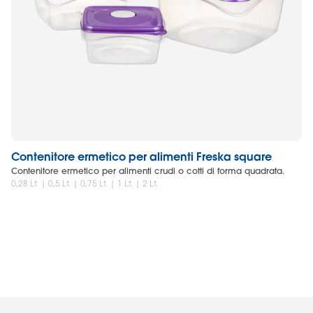
Contenitore ermetico per alimenti Freska square
Co
Contenitore ermetico per alimenti crudi o cotti di forma quadrata.
Co
0,28 Lt. | 0,5 Lt. | 0,75 Lt. | 1 Lt. | 2 Lt.
2Lt