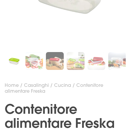
Home
/
Casalinghi
/
Cucina
/ Contenitore
alimentare Freska
Contenitore
alimentare Freska