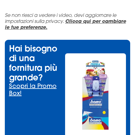
Se non riesci a vedere i video, devi aggiornare le
impostazioni sulla privacy.
Clicca qui per cambiare
le tue preferenze.
Hai bisogno
di una
fornitura più
grande?
Scopri la Promo
Box!