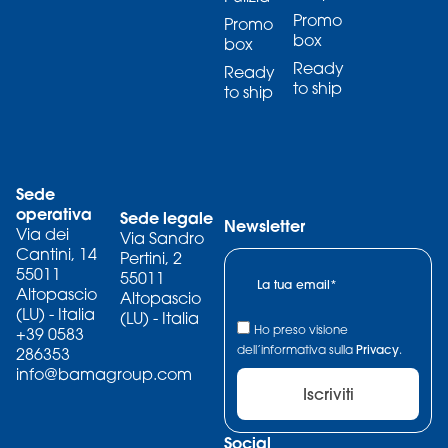
Promo
Promo
box
box
Ready
Ready
to ship
to ship
Sede
operativa
Sede legale
Newsletter
Via dei
Via Sandro
Cantini, 14
Pertini, 2
55011
55011
Altopascio
Altopascio
(LU) - Italia
(LU) - Italia
Ho preso visione
+39 0583
dell’informativa sulla
Privacy
.
286353
info@bamagroup.com
Iscriviti
Social