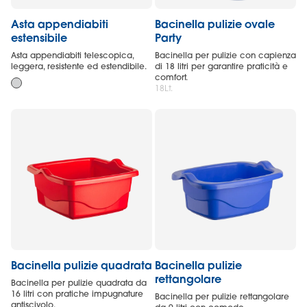
Asta appendiabiti
Bacinella pulizie ovale
estensibile
Party
Asta appendiabiti telescopica,
Bacinella per pulizie con capienza
leggera, resistente ed estendibile.
di 18 litri per garantire praticità e
comfort.
18Lt.
Bacinella pulizie quadrata
Bacinella pulizie
rettangolare
Bacinella per pulizie quadrata da
16 litri con pratiche impugnature
Bacinella per pulizie rettangolare
antiscivolo.