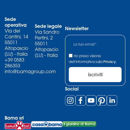
Sede
operativa
Sede legale
Newsletter
Via dei
Via Sandro
Cantini, 14
Pertini, 2
55011
55011
Altopascio
Altopascio
(LU) - Italia
(LU) - Italia
Ho preso visione
+39 0583
dell’informativa sulla
Privacy
.
286353
info@bamagroup.com
Iscriviti
Social
Bama srl