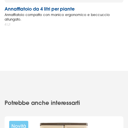
Annaffiatoio da 4 litri per piante
Ca
Annaffiatoio compatto con manico ergonomico e beccuccio
Ca
allungato.
po
4 Lt
72 
Potrebbe anche interessarti
Novità