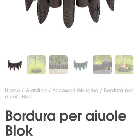
Home
/
Giardino
/
Accessori Giardino
/ Bordura per
aiuole Blok
Bordura per aiuole
Blok