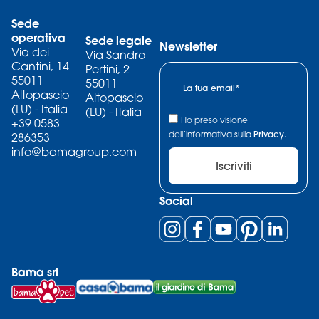
Sede
operativa
Sede legale
Newsletter
Via dei
Via Sandro
Cantini, 14
Pertini, 2
55011
55011
Altopascio
Altopascio
(LU) - Italia
(LU) - Italia
Ho preso visione
+39 0583
dell’informativa sulla
Privacy
.
286353
info@bamagroup.com
Iscriviti
Social
Bama srl