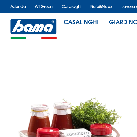
Azienda
WEGreen
Cataloghi
Fiere&News
Lavora 
CASALINGHI
GIARDIN