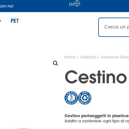
EN
con noi
O
PET
Home
/
Giardino
/
Accessori Giar
Cestino
Cestino
portaoggetti
in plastica
Adatto a contenere ogni tipo di ogg