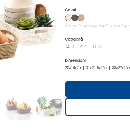
Colori
Per verificare disponibilità e colori
Capacità
1,5 Lt. | 6 Lt. | 11 Lt.
Dimensioni
20x14x7h | 31x21,5x13h | 38x29x16h