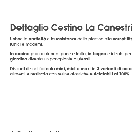
Dettaglio Cestino La Canestr
praticità
resistenza
versatilit
Unisce la
e la
della plastica alla
rustici e moderni.
In cucina
in bagno
può contenere pane e frutta,
è ideale per 
giardino
diventa un portapiante o utensili.
mini, midi e maxi in 3 varianti di colo
Disponibile nel formato
riciclabili al 100%
alimenti e realizzata con resine atossiche e
.