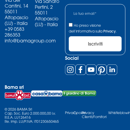
Via Sandro
Cantini, 14
Pertini, 2
55011
55011
Altopascio
Altopascio
(LU) - Italia
(LU) - Italia
Ho preso visione
+39 0583
dell’informativa sulla
Privacy
.
286353
info@bamagroup.com
Iscriviti
Social
Bama srl
© 2026 BAMA Srl
Privacy
Cookie
Privacy
Whistleblowi
Cap. Soc. Euro 2.000.000,00 i.v.
Clienti/Fornitori
R.E.A. LU126416
Re. Imp. LU/P.IVA: IT01230650465​