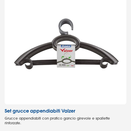
Set grucce appendiabiti Valzer
S
Grucce appendiabiti con pratico gancio girevole e spallette
St
rinforzate.