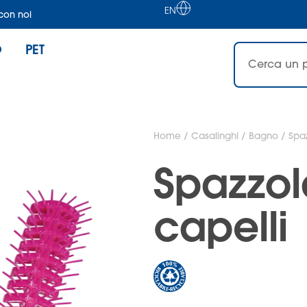
EN
con noi
O
PET
Home
/
Casalinghi
/
Bagno
/ Spaz
Spazzol
capelli