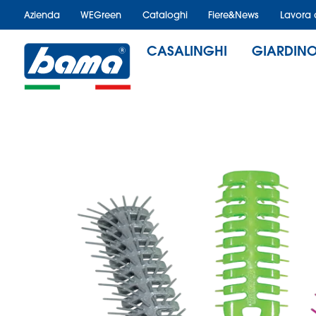
Azienda
WEGreen
Cataloghi
Fiere&News
Lavora 
CASALINGHI
GIARDIN