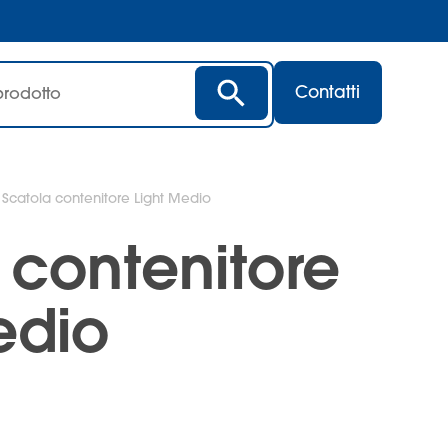
Contatti
 Scatola contenitore Light Medio
 contenitore
edio