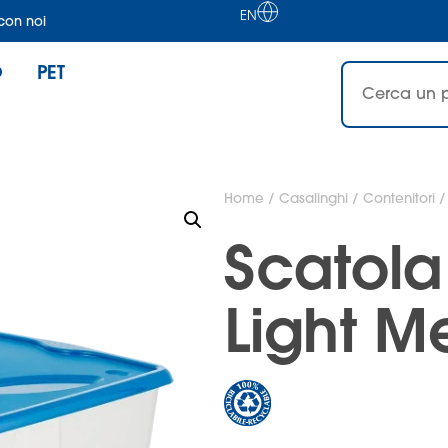
EN
con noi
O
PET
Home
/
Casalinghi
/
Contenitori
/
Scatola
Light M