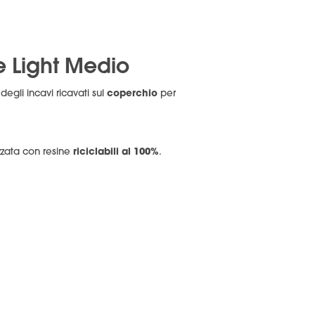
e Light Medio
coperchio
egli incavi ricavati sul
per
riciclabili al 100%
lizzata con resine
.