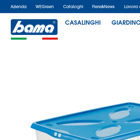
Azienda
WEGreen
Cataloghi
Fiere&News
Lavora 
CASALINGHI
GIARDIN