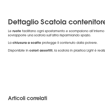
Dettaglio Scatola contenitor
ruote
Le
facilitano ogni spostamento e scompaiono all’interno d
sovrapporre una scatola sull’altra risparmiando spazio.
chiusura a scatto
La
protegge il contenuto dalla polvere.
colori assortiti
Disponibile in
, la scatola in plastica Light è rea
Articoli correlati