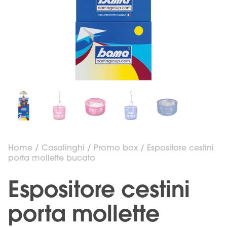
Home
/
Casalinghi
/
Promo box
/ Espositore cestini
porta mollette bucato
Espositore cestini
porta mollette