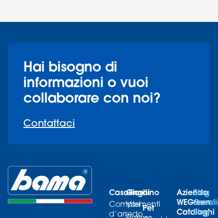
Hai bisogno di
informazioni o vuoi
collaborare con noi?
Contattaci
Casalinghi
Giardino
Azienda
Blog
WEGreen
Casali
Complementi
Vasi
Pet
Cataloghi
Blog
d’arredo
Fioriere