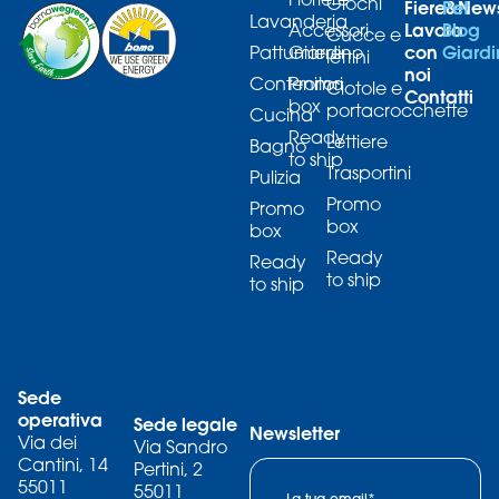
Giochi
Fiere&New
Pet
Lavanderia
Lavora
Blog
Accessori
Cucce e
con
Giard
Pattumiere
Giardino
lettini
noi
Contenitori
Promo
Ciotole e
Contatti
box
portacrocchette
Cucina
Ready
Lettiere
Bagno
to ship
Trasportini
Pulizia
Promo
Promo
box
box
Ready
Ready
to ship
to ship
Sede
operativa
Sede legale
Newsletter
Via dei
Via Sandro
Cantini, 14
Pertini, 2
55011
55011