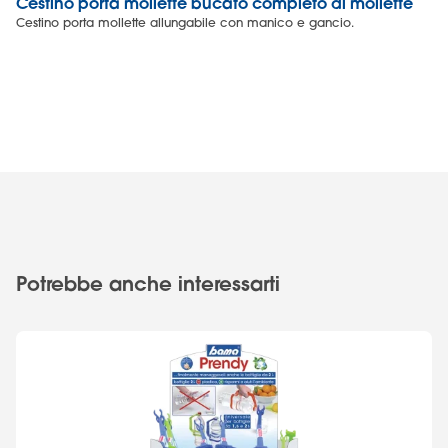
Cestino porta mollette bucato completo di mollette
Es
Cestino porta mollette allungabile con manico e gancio.
Es
Potrebbe anche interessarti