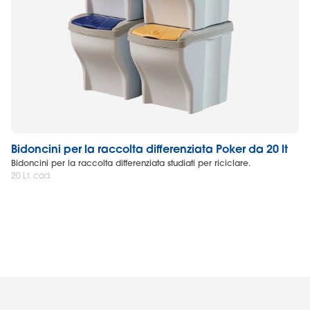
Bidoncini per la raccolta differenziata Poker da 20 lt
Ce
Bidoncini per la raccolta differenziata studiati per riciclare.
Ce
20 Lt. cad.
14 