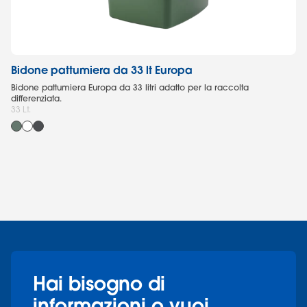
Bidone pattumiera da 33 lt Europa
Sc
Bidone pattumiera Europa da 33 litri adatto per la raccolta
Sc
differenziata.
Po
33 Lt.
Hai bisogno di
informazioni o vuoi