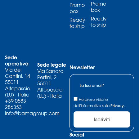
Promo
Promo
box
box
Ready
Ready
to ship
to ship
Sede
operativa
Sede legale
Newsletter
Via dei
Via Sandro
Cantini, 14
Pertini, 2
55011
55011
Altopascio
Altopascio
(LU) - Italia
(LU) - Italia
Ho preso visione
+39 0583
dell’informativa sulla
Privacy
.
286353
info@bamagroup.com
Iscriviti
Social