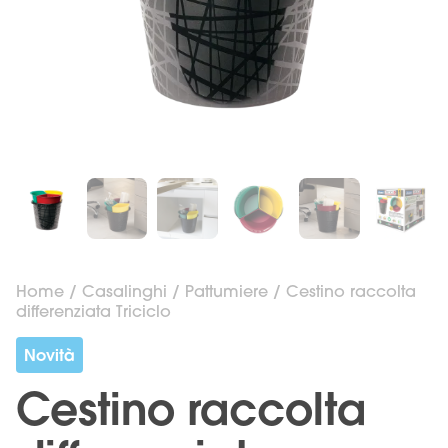
Home
/
Casalinghi
/
Pattumiere
/ Cestino raccolta
differenziata Triciclo
Novità
Cestino raccolta