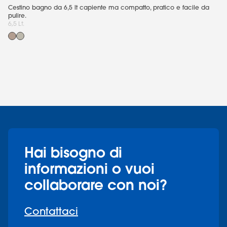
Cestino bagno da 6,5 lt capiente ma compatto, pratico e facile da
Sc
pulire.
Po
6,5 Lt.
Hai bisogno di
informazioni o vuoi
collaborare con noi?
Contattaci