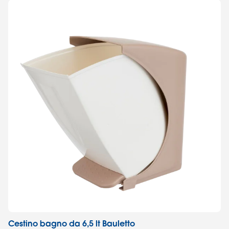
Cestino bagno da 6,5 lt Bauletto
Sc