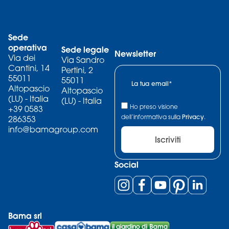
Sede
operativa
Sede legale
Newsletter
Via dei
Via Sandro
Cantini, 14
Pertini, 2
55011
55011
Altopascio
Altopascio
(LU) - Italia
(LU) - Italia
Ho preso visione
+39 0583
dell’informativa sulla
Privacy
.
286353
info@bamagroup.com
Iscriviti
Social
Bama srl