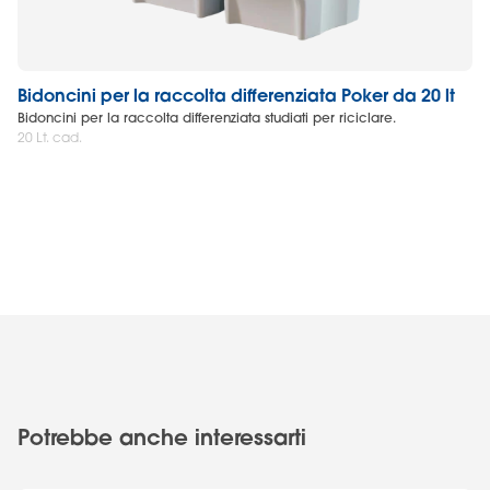
Bidoncini per la raccolta differenziata Poker da 20 lt
Bi
Bidoncini per la raccolta differenziata studiati per riciclare.
Bid
20 Lt. cad.
65 
Potrebbe anche interessarti