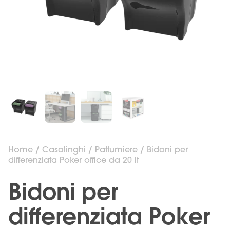
Home
/
Casalinghi
/
Pattumiere
/ Bidoni per
differenziata Poker office da 20 lt
Bidoni per
differenziata Poker