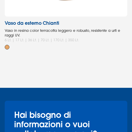
Vaso da esterno Chianti
Ga
Vaso in resina color terracotta leggero e robusto, resistente a urti e
Se
raggi UV.
6 Lt. | 17 Lt. | 36 Lt. | 70 Lt. | 170 Lt. | 350 Lt.
Hai bisogno di
informazioni o vuoi