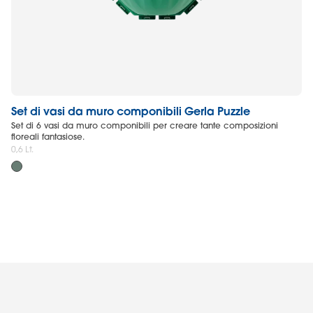
Set di vasi da muro componibili Gerla Puzzle
Va
Set di 6 vasi da muro componibili per creare tante composizioni
Va
floreali fantasiose.
3 L
0,6 Lt.