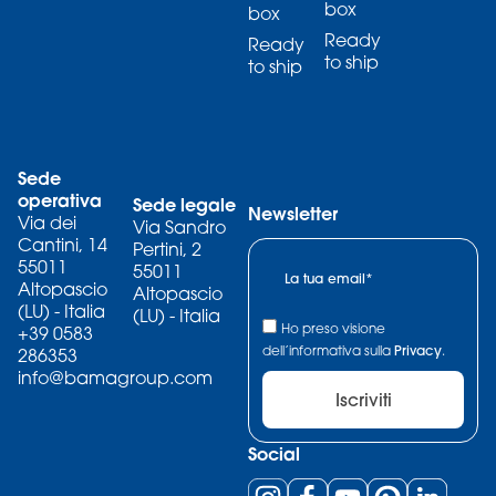
box
box
Ready
Ready
to ship
to ship
Sede
operativa
Sede legale
Newsletter
Via dei
Via Sandro
Cantini, 14
Pertini, 2
55011
55011
Altopascio
Altopascio
(LU) - Italia
(LU) - Italia
Ho preso visione
+39 0583
dell’informativa sulla
Privacy
.
286353
info@bamagroup.com
Iscriviti
Social