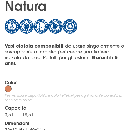
Natura
Vasi ciotola componibili
da usare singolarmente o
sovrapporre a incastro per creare una fioriera
Garantiti 5
rialzata da terra. Perfetti per gli esterni.
anni.
Colori
Per verificare disponibilità e colori effettivi per ogni variante consulta la
scheda tecnica.
Capacità
3,5 Lt. | 18,5 Lt.
Dimensioni
26x12,5h | 46x21h