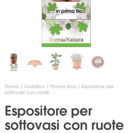
Home
/
Giardino
/
Promo box
/ Espositore per
sottovasi con ruote
Espositore per
sottovasi con ruote