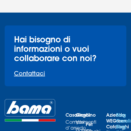
Hai bisogno di
informazioni o vuoi
collaborare con noi?
Contattaci
Casalinghi
Giardino
Azienda
Blog
WEGreen
Casali
Complementi
Vasi
Pet
Cataloghi
Blog
d’arredo
Fioriere