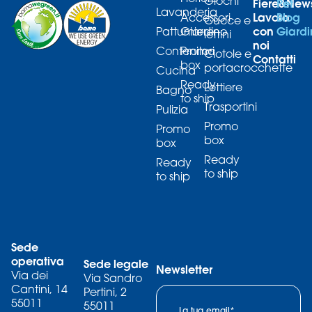
Giochi
Fiere&New
Pet
Lavanderia
Lavora
Blog
Accessori
Cucce e
con
Giard
Pattumiere
Giardino
lettini
noi
Contenitori
Promo
Ciotole e
Contatti
box
portacrocchette
Cucina
Ready
Lettiere
Bagno
to ship
Trasportini
Pulizia
Promo
Promo
box
box
Ready
Ready
to ship
to ship
Sede
operativa
Sede legale
Newsletter
Via dei
Via Sandro
Cantini, 14
Pertini, 2
55011
55011