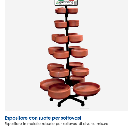
Espositore con ruote per sottovasi
Es
Espositore in metallo robusto per sottovasi di diverse misure.
Es