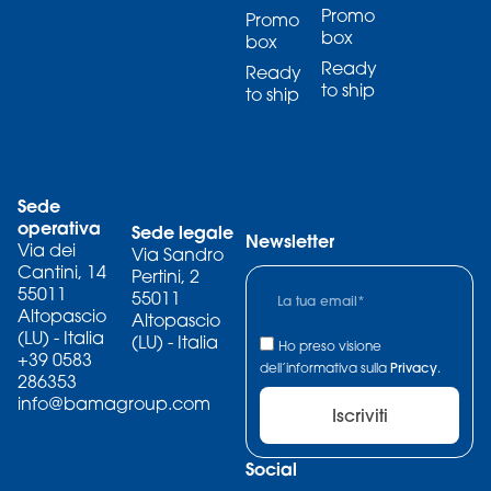
Promo
Promo
box
box
Ready
Ready
to ship
to ship
Sede
operativa
Sede legale
Newsletter
Via dei
Via Sandro
Cantini, 14
Pertini, 2
55011
55011
Altopascio
Altopascio
(LU) - Italia
(LU) - Italia
Ho preso visione
+39 0583
dell’informativa sulla
Privacy
.
286353
info@bamagroup.com
Iscriviti
Social